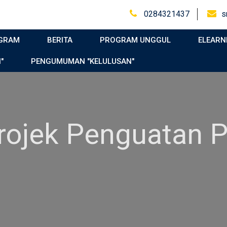
0284321437
s
GRAM
BERITA
PROGRAM UNGGUL
ELEARN
"
PENGUMUMAN "KELULUSAN"
uatan Profil Pelaj