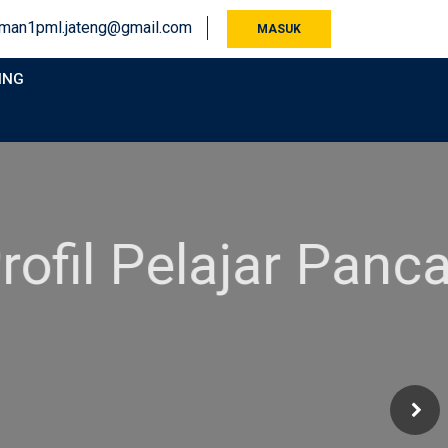
man1pml.jateng@gmail.com
MASUK
ING
ar Pancasila